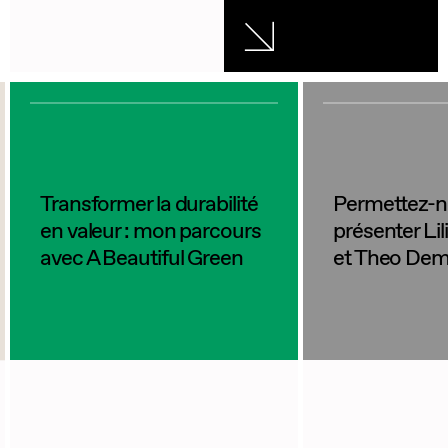
Transformer la durabilité
Permettez-n
en valeur : mon parcours
présenter Lil
avec A Beautiful Green
et Theo De