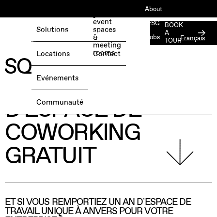
Book
About
your
event
ESG
BOOK
Solutions
spaces
A
RÉSERVEZ UNE JOURNÉE D'ESSAI
&
Jobs
Français
TOUR
GRATUITE →
meeting
Press
rooms
Locations
Contact
Member
Login
GAGNEZ 1 AN
Evénements
D'ESPACE DE
Communauté
COWORKING
GRATUIT
ET SI VOUS REMPORTIEZ UN AN D’ESPACE DE
TRAVAIL UNIQUE À ANVERS POUR VOTRE