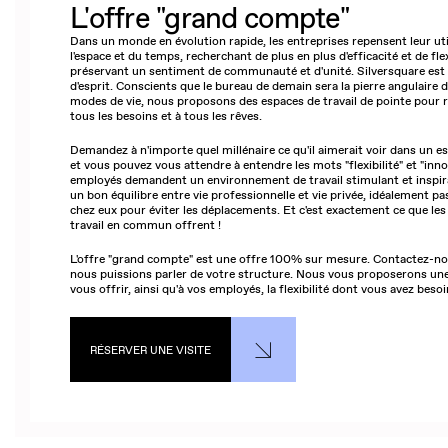
L'offre "grand compte"
Dans un monde en évolution rapide, les entreprises repensent leur uti
l'espace et du temps, recherchant de plus en plus d'efficacité et de flex
préservant un sentiment de communauté et d'unité. Silversquare est 
d'esprit. Conscients que le bureau de demain sera la pierre angulaire
modes de vie, nous proposons des espaces de travail de pointe pour 
tous les besoins et à tous les rêves.
Demandez à n'importe quel millénaire ce qu'il aimerait voir dans un es
et vous pouvez vous attendre à entendre les mots "flexibilité" et "inno
employés demandent un environnement de travail stimulant et inspir
un bon équilibre entre vie professionnelle et vie privée, idéalement pa
chez eux pour éviter les déplacements. Et c'est exactement ce que les
travail en commun offrent !
L'offre "grand compte" est une offre 100% sur mesure. Contactez-n
nous puissions parler de votre structure. Nous vous proposerons un
vous offrir, ainsi qu'à vos employés, la flexibilité dont vous avez besoi
RÉSERVER UNE VISITE