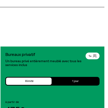
Bureaux privatif
1+
Un bureau privé entièrement meublé avec tous les
services inclus
Illimité
1 jour
à partir de