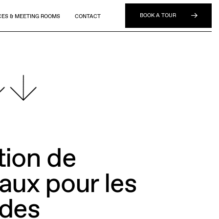
About
ESG
Jobs
Press
Member Login
Français
BOOK A TOUR
CES & MEETING ROOMS
CONTACT
tion de
aux pour les
des