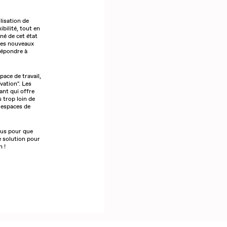
lisation de
ibilité, tout en
né de cet état
 des nouveaux
répondre à
pace de travail,
vation". Les
ant qui offre
s trop loin de
 espaces de
ous pour que
e solution pour
n !