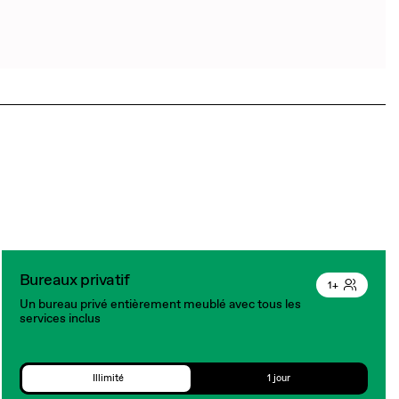
Bureaux privatif
1+
Un bureau privé entièrement meublé avec tous les
services inclus
Illimité
1 jour