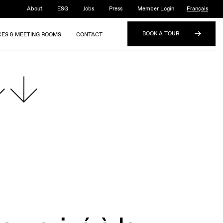
About
ESG
Jobs
Press
Member Login
Français
BOOK A TOUR
CES & MEETING ROOMS
CONTACT