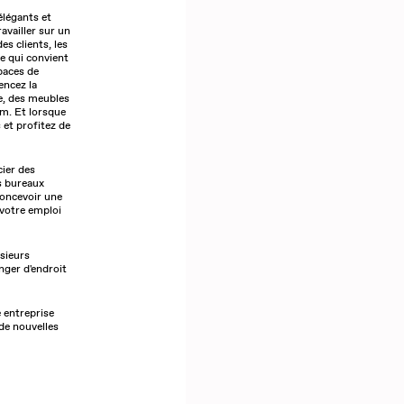
élégants et
availler sur un
s clients, les
te qui convient
spaces de
encez la
e, des meubles
um. Et lorsque
 et profitez de
cier des
s bureaux
concevoir une
 votre emploi
sieurs
nger d'endroit
re entreprise
 de nouvelles