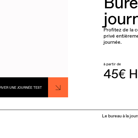
Bure
jour
Profitez de la 
privé entièreme
journée.
à partir de
45€ HT
RVER UNE JOURNÉE TEST
Le bureau à la jou