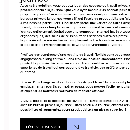
Avec notre solution, vous pouvez louer des espaces de travail privés, 
professionnels à la journée. Que vous ayez besoin d'un endroit pour tr
projet unique ou d'un environnement professionnel pour rencontrer de
bureaux privés à la journée vous offrent l'oasis de productivité parfai
à vos besoins particuliers. Choisissez parmi une variété de tailles d'e
travail, choisissez l'emplacement qui vous convient le mieux et comm
journée entièrement équipé avec une connexion Internet haute vitess
ergonomiques, des salles de réunion et des services d'affaires premi
la journée est terminée, laissez simplement votre travail derrière vous
la liberté d'un environnement de coworking dynamique et vibrant.
Profitez des avantages d'une routine de travail flexible sans vous sou
engagements à long terme ou des frais de location encombrants. No
privés à la journée clés en main vous offrent une liberté ultime pour 
expérience de travail qui correspond à votre style, vos préférences et
du temps.
Besoin d'un changement de décor? Pas de problème! Avec accès à plu
emplacements répartis sur notre réseau, vous pouvez facilement cha
et explorer de nouveaux horizons de manière efficace.
Vivez la liberté et la flexibilité de l'avenir du travail et développez vot
avec un bureau privé à la journée. Dites adieu à la routine, embrassez
possibilités et augmentez votre productivité à un niveau supérieur!
RÉSERVER UNE VISITE