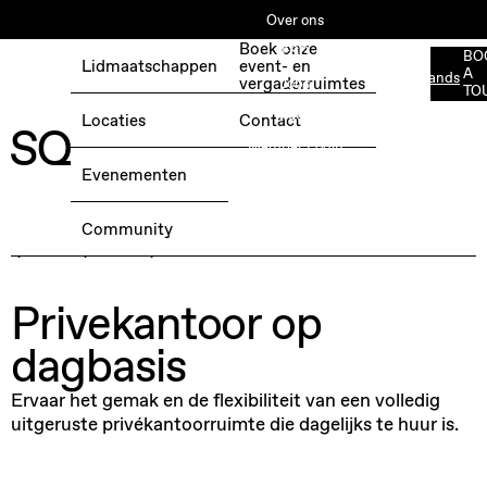
Over ons
Boek onze
ESG
BO
Lidmaatschappen
event- en
A
Nederlands
BOEK EEN GRATIS TESTDAG →
vergaderruimtes
Jobs
TO
Media
Locaties
Contact
Member Login
Evenementen
Community
Privekantoor op
dagbasis
Ervaar het gemak en de flexibiliteit van een volledig
uitgeruste privékantoorruimte die dagelijks te huur is.