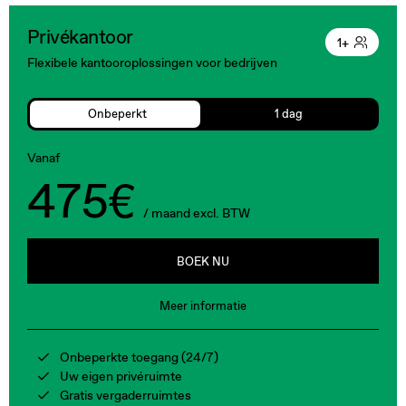
Privékantoor
1+
Flexibele kantooroplossingen voor bedrijven
Onbeperkt
1 dag
Vanaf
475€
/ maand excl. BTW
BOEK NU
Meer informatie
Onbeperkte toegang (24/7)
Uw eigen privéruimte
Gratis vergaderruimtes