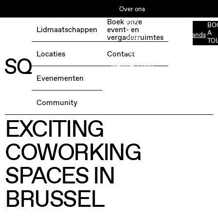
Over ons
Boek onze
ESG
BO
Lidmaatschappen
event- en
A
Nederlands
BOEK EEN GRATIS TESTDAG →
vergaderruimtes
Jobs
TO
Media
Locaties
Contact
Member Login
Evenementen
THE MOST
Community
EXCITING
COWORKING
SPACES IN
BRUSSEL