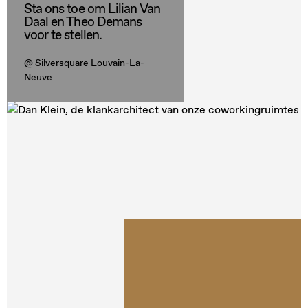
Sta ons toe om Lilian Van
Daal en Theo Demans
voor te stellen.
@ Silversquare Louvain-La-
Neuve