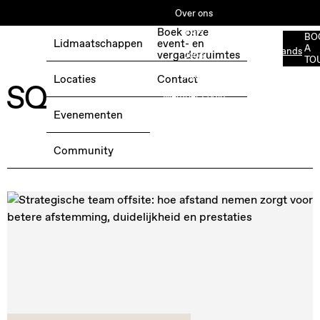
Over ons
Boek onze
ESG
BO
Lidmaatschappen
event- en
A
Nederlands
BOEK EEN GRATIS TESTDAG →
vergaderruimtes
Jobs
TO
Media
Locaties
Contact
Member Login
Evenementen
COMMUNITY
Community
LOCATIES
Zoek een nieuws, een activiteit...