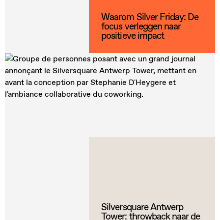
Waarom Silver Friday: De
focus verleggen naar
positieve impact
Silversquare Antwerp
Tower: throwback naar de