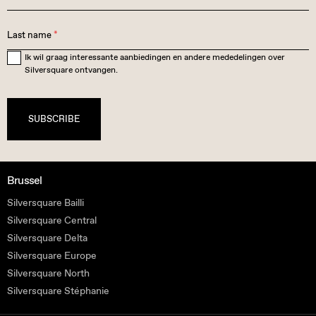
Last name
*
Ik wil graag interessante aanbiedingen en andere mededelingen over
Silversquare ontvangen.
SUBSCRIBE
Brussel
Silversquare Bailli
Silversquare Central
Silversquare Delta
Silversquare Europe
Silversquare North
Silversquare Stéphanie