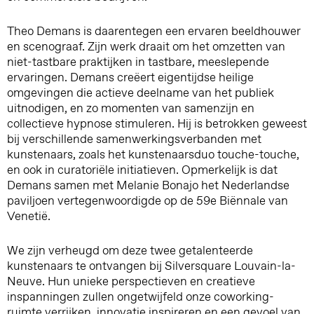
Theo Demans is daarentegen een ervaren beeldhouwer
en scenograaf. Zijn werk draait om het omzetten van
niet-tastbare praktijken in tastbare, meeslepende
ervaringen. Demans creëert eigentijdse heilige
omgevingen die actieve deelname van het publiek
uitnodigen, en zo momenten van samenzijn en
collectieve hypnose stimuleren. Hij is betrokken geweest
bij verschillende samenwerkingsverbanden met
kunstenaars, zoals het kunstenaarsduo touche-touche,
en ook in curatoriële initiatieven. Opmerkelijk is dat
Demans samen met Melanie Bonajo het Nederlandse
paviljoen vertegenwoordigde op de 59e Biënnale van
Venetië.
We zijn verheugd om deze twee getalenteerde
kunstenaars te ontvangen bij Silversquare Louvain-la-
Neuve. Hun unieke perspectieven en creatieve
inspanningen zullen ongetwijfeld onze coworking-
ruimte verrijken, innovatie inspireren en een gevoel van