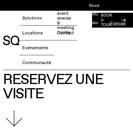
Book
About
your
event
ESG
BOOK
Solutions
spaces
A
RÉSERVEZ UNE JOURNÉE D'ESSAI
&
Jobs
Français
TOUR
GRATUITE →
meeting
Press
rooms
Locations
Contact
Member
Login
Evénements
Communauté
RESERVEZ UNE
VISITE