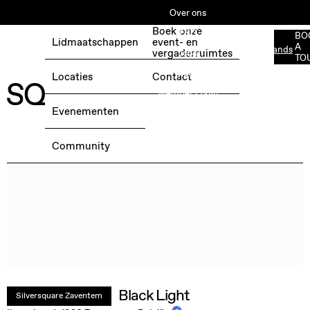
Over ons
Boek onze
ESG
BO
Lidmaatschappen
event- en
A
Nederlands
BOEK EEN GRATIS TESTDAG →
vergaderruimtes
Jobs
TO
Media
Locaties
Contact
Member Login
Evenementen
Community
Black Light
Silversquare Zaventem