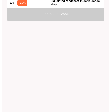
Lidkorting toegepast in de volgende
Lid
-20%
stap.
BOEK DEZE ZAAL