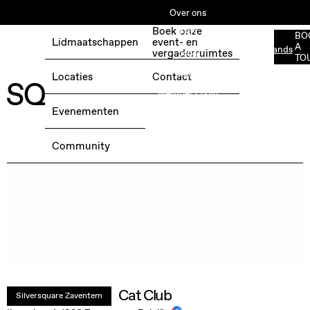
Over ons
Boek onze
ESG
BO
Lidmaatschappen
event- en
A
Nederlands
BOEK EEN GRATIS TESTDAG →
vergaderruimtes
Jobs
TO
Media
Locaties
Contact
Member Login
Evenementen
Community
Cat Club
Silversquare Zaventem