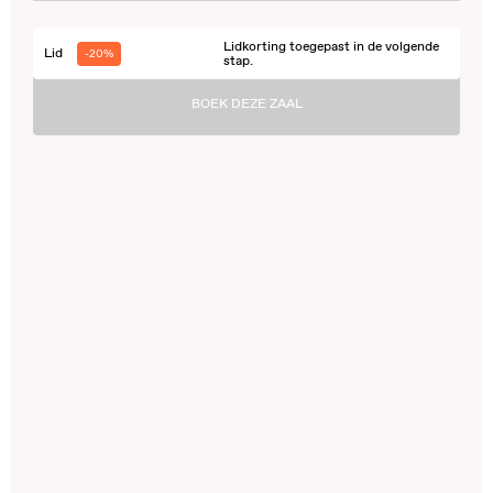
Lidkorting toegepast in de volgende
Lid
-20%
stap.
BOEK DEZE ZAAL