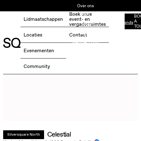
Over ons
Boek onze
ESG
BO
Lidmaatschappen
event- en
A
Nederlands
BOEK EEN GRATIS TESTDAG →
vergaderruimtes
Jobs
TO
Media
Locaties
Contact
Member Login
Evenementen
Community
Celestial
Silversquare North