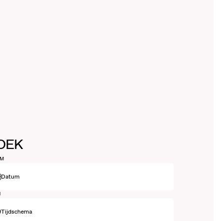
OEK
UM
Datum
N
Tijdschema