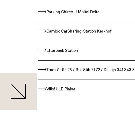
Parking Chirec - Hôpital Delta
Cambio CarSharing-Station Kerkhof
Etterbeek Station
Tram 7 - 8 - 25 / Bus Stib 71 72 / De Lijn 341 343
Villo! ULB Plaine
Wij hebben de