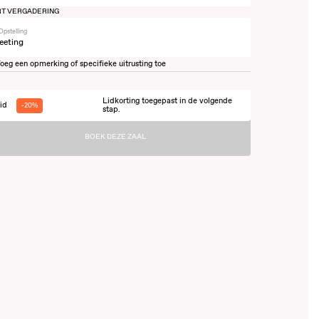
T VERGADERING
Opstelling
eeting
oeg een opmerking of specifieke uitrusting toe
Lidkorting toegepast in de volgende
id
-20%
stap.
BOEK DEZE ZAAL