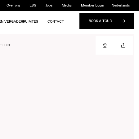
Over ons
ESG
Jobs
Media
Member Login
Nederlands
BOOK A TOUR
 EN VERGADERRUIMTES
CONTACT
 LIJST