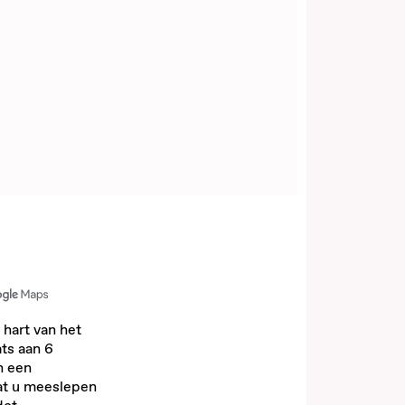
 hart van het
ats aan 6
n een
at u meeslepen