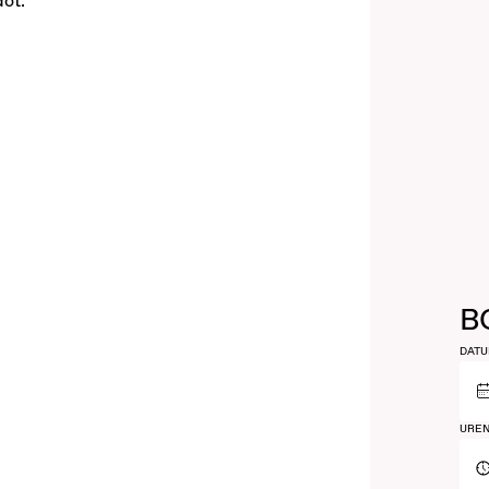
dot.
B
DAT
URE