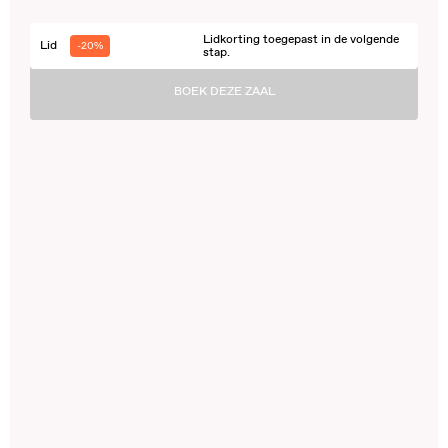
Lidkorting toegepast in de volgende
Lid
-20%
stap.
BOEK DEZE ZAAL