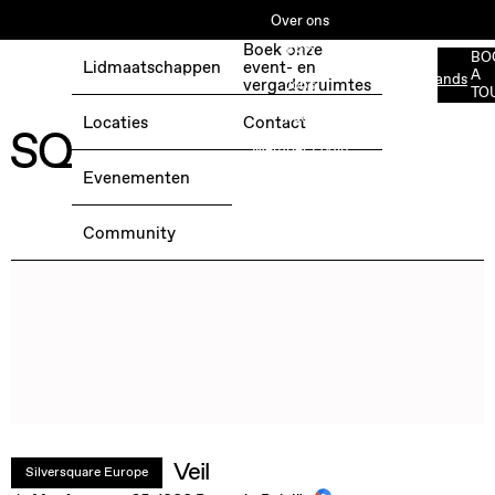
Over ons
Boek onze
ESG
BO
Lidmaatschappen
event- en
A
Nederlands
BOEK EEN GRATIS TESTDAG →
vergaderruimtes
Jobs
TO
Media
Locaties
Contact
Member Login
Evenementen
Community
Veil
Silversquare Europe