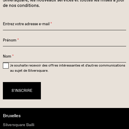
Silversquare, les nouveaux services et toutes les mises à jour
de nos conditions.
Entrez votre adresse e-mail
*
Prénom
*
Nom
*
Je souhaite recevoir des offres intéressantes et d'autres communications
au sujet de Silversquare.
S'INSCRIRE
Bruxelles
Silversquare Bailli