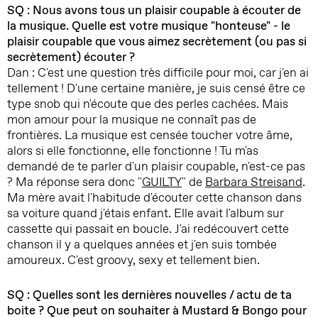
SQ : Nous avons tous un plaisir coupable à écouter de
la musique. Quelle est votre musique "honteuse" - le
plaisir coupable que vous aimez secrètement (ou pas si
secrètement) écouter ?
Dan : C'est une question très difficile pour moi, car j'en ai
tellement ! D'une certaine manière, je suis censé être ce
type snob qui n'écoute que des perles cachées. Mais
mon amour pour la musique ne connaît pas de
frontières. La musique est censée toucher votre âme,
alors si elle fonctionne, elle fonctionne ! Tu m'as
demandé de te parler d'un plaisir coupable, n'est-ce pas
? Ma réponse sera donc "
GUILTY
" de
Barbara Streisand
.
Ma mère avait l'habitude d'écouter cette chanson dans
sa voiture quand j'étais enfant. Elle avait l'album sur
cassette qui passait en boucle. J'ai redécouvert cette
chanson il y a quelques années et j'en suis tombée
amoureux. C'est groovy, sexy et tellement bien.
SQ : Quelles sont les dernières nouvelles / actu de ta
boite ? Que peut on souhaiter à Mustard & Bongo pour