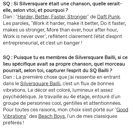
SQ : Si Silversquare était une chanson, quelle serait-
elle, selon vtoi, et pourquoi ?
Dan : "
Harder, Better, Faster, Stronger
" de
Daft Punk
.
Les paroles, "Work it harder, make it better, Do it faster,
makes us stronger, More than ever, hour after hour,
Work is never over", reflètent clairement l'état d'esprit
entrepreneurial, et c'est un banger !
SQ : Puisque tu es membres de Silversquare Bailli, si ce
lieu spécifique avait sa propre chanson, quel morceau
pourrait, selon toi, capturer l'esprit du SQ Bailli ?
Dan : La première chose que j'ai ressentie en entrant
dans le
Silversquare Bailli
, c'est un flux de bonnes
vibrations. Le décor est coloré, lumineux et assez
psychédélique. Je travaille au 4e étage, entouré d'un
groupe de personnes cool, gentilles et attentionnées.
Pour toutes ces raisons, mon choix s'est porté sur "
Good
Vibrations
" des
Beach Boys
, l'un de mes classiques
préférés !