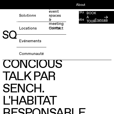
Book
About
your
event
ESG
BOOK
Solutions
spaces
A
RÉSERVEZ UNE JOURNÉE D'ESSAI
&
Jobs
Français
TOUR
GRATUITE →
meeting
Press
rooms
Locations
Contact
Member
Login
Evénements
jeudi 05 décembre 2024, 17:00
@ Silversquare Bailli
Communauté
CONCIOUS
TALK PAR
SENCH.
L'HABITAT
RESPONSABLE