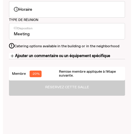
Horaire
TYPE DE RÉUNION
Disposition
Meeting
!
Catering options available in the building or in the neighborhood
Ajouter un commentaire ou un équipement spécifique
Remise membre appliquée à l'étape
Membre
-20%
suivante.
RÉSERVEZ CETTE SALLE