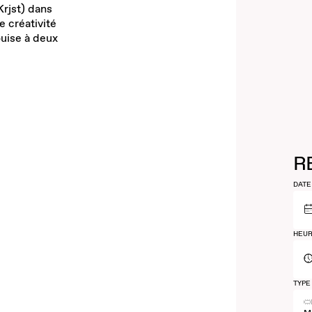
Krjst) dans
e créativité
ouise à deux
R
DATE
HEUR
TYPE