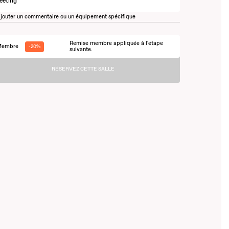
eeting
jouter un commentaire ou un équipement spécifique
Remise membre appliquée à l'étape
embre
-20%
suivante.
RÉSERVEZ CETTE SALLE