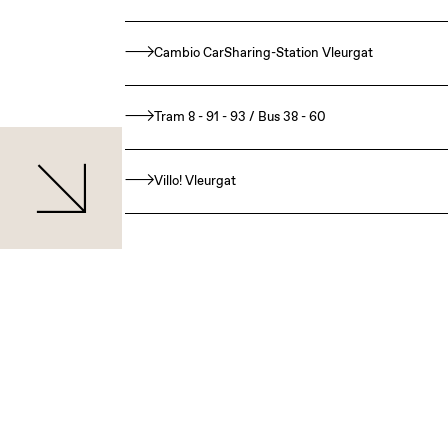
Cambio CarSharing-Station Vleurgat
Tram 8 - 91 - 93 / Bus 38 - 60
Villo! Vleurgat
Nous avons les espaces
événementiels et les salles
de réunion qu’il vous faut.
Silversquare Guillemins