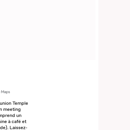
réunion Temple
un meeting
omprend un
ine à café et
e). Laissez-