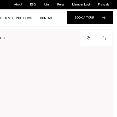
About
ESG
Jobs
Press
Member Login
Français
BOOK A TOUR
CES & MEETING ROOMS
CONTACT
ISTE