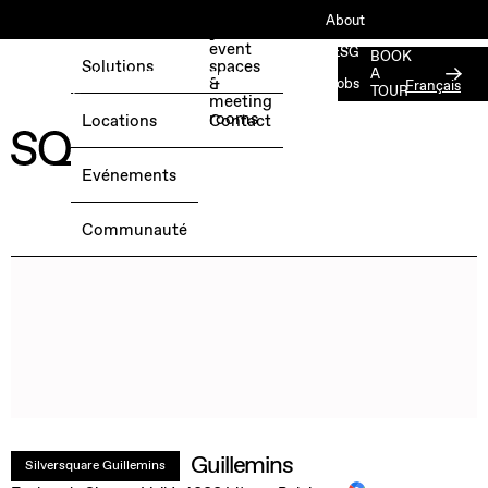
Book
About
your
event
ESG
BOOK
Solutions
spaces
A
RÉSERVEZ UNE JOURNÉE D'ESSAI
&
Jobs
Français
TOUR
GRATUITE →
meeting
Press
rooms
Locations
Contact
Member
Login
Evénements
Communauté
Guillemins
Silversquare Guillemins