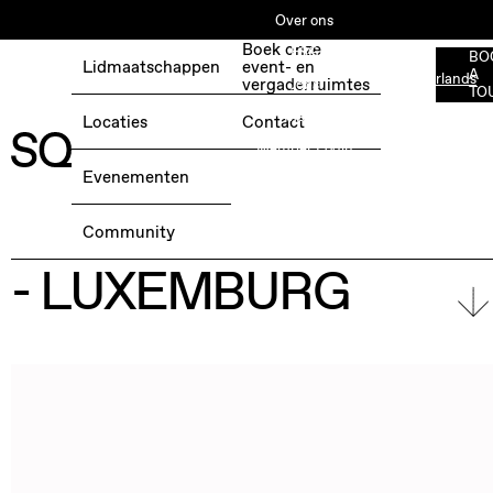
Over ons
Boek onze
ESG
BO
Lidmaatschappen
event- en
A
Nederlands
BOEK EEN GRATIS TESTDAG →
vergaderruimtes
Jobs
TO
Media
Locaties
Contact
Member Login
Evenementen
OFFICE MANAGER
Community
- LUXEMBURG