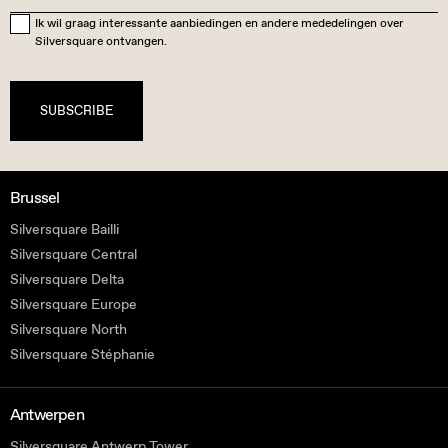
Ik wil graag interessante aanbiedingen en andere mededelingen over
Silversquare ontvangen.
SUBSCRIBE
Brussel
Silversquare Bailli
Silversquare Central
Silversquare Delta
Silversquare Europe
Silversquare North
Silversquare Stéphanie
Antwerpen
Silversquare Antwerp Tower