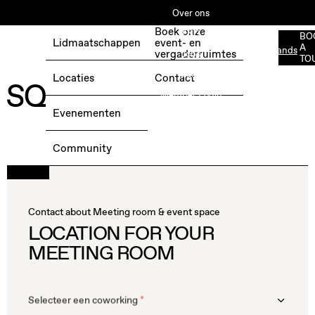
Over ons
Boek onze
ESG
BO
Lidmaatschappen
event- en
A
Nederlands
BOEK EEN GRATIS TESTDAG →
vergaderruimtes
Jobs
TO
Media
Locaties
Contact
Member Login
Evenementen
Community
Contact about Meeting room & event space
LOCATION FOR YOUR
MEETING ROOM
Selecteer een coworking
*