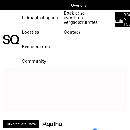
Over ons
Boek onze
ESG
BO
Lidmaatschappen
event- en
A
Nederlands
BOEK EEN GRATIS TESTDAG →
vergaderruimtes
Jobs
TO
Media
Locaties
Contact
Member Login
Evenementen
Community
Agatha
Silversquare Delta