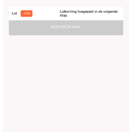
Lidkorting toegepast in de volgende
Lid
-20%
stap.
BOEK DEZE ZAAL