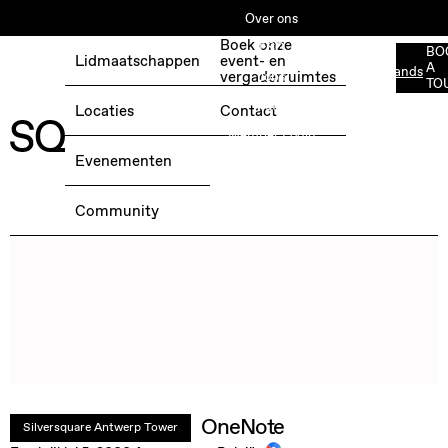
Over ons
Boek onze
ESG
BO
Lidmaatschappen
event- en
A
Nederlands
BOEK EEN GRATIS TESTDAG →
vergaderruimtes
Jobs
TO
Media
Locaties
Contact
Member Login
Evenementen
Community
OneNote
Silversquare Antwerp Tower