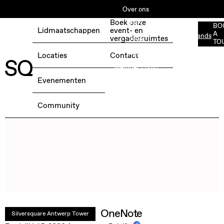
Over ons
Boek onze
ESG
BO
Lidmaatschappen
event- en
A
Nederlands
BOEK EEN GRATIS TESTDAG →
vergaderruimtes
Jobs
TO
Media
Locaties
Contact
Member Login
Evenementen
Community
OneNote
Silversquare Antwerp Tower