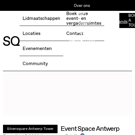
Over ons
Boek onze
ESG
BO
Lidmaatschappen
event- en
A
Nederlands
BOEK EEN GRATIS TESTDAG →
vergaderruimtes
Jobs
TO
Media
Locaties
Contact
Member Login
Evenementen
Community
Event Space Antwerp
Silversquare Antwerp Tower