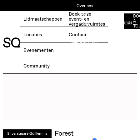
Over ons
Boek onze
ESG
BO
Lidmaatschappen
event- en
A
Nederlands
BOEK EEN GRATIS TESTDAG →
vergaderruimtes
Jobs
TO
Media
Locaties
Contact
Member Login
Evenementen
Community
Forest
Silversquare Guillemins