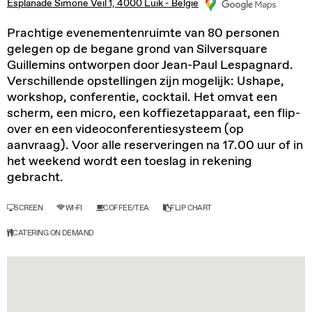
Esplanade Simone Veil 1, 4000 Luik - België
Prachtige evenementenruimte van 80 personen
gelegen op de begane grond van Silversquare
Guillemins ontworpen door Jean-Paul Lespagnard.
Verschillende opstellingen zijn mogelijk: Ushape,
workshop, conferentie, cocktail. Het omvat een
scherm, een micro, een koffiezetapparaat, een flip-
over en een videoconferentiesysteem (op
aanvraag). Voor alle reserveringen na 17.00 uur of in
het weekend wordt een toeslag in rekening
gebracht.
SCREEN
WI-FI
COFFEE/TEA
FLIP CHART
CATERING ON DEMAND