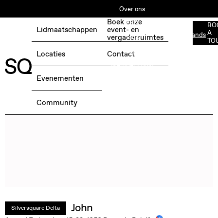
Over ons
Boek onze
ESG
BO
Lidmaatschappen
event- en
A
Nederlands
BOEK EEN GRATIS TESTDAG →
vergaderruimtes
Jobs
TO
Media
Locaties
Contact
Member Login
Evenementen
Community
John
Silversquare Delta