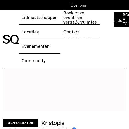
Over ons
Boek onze
ESG
BO
Lidmaatschappen
event- en
A
Nederlands
BOEK EEN GRATIS TESTDAG →
vergaderruimtes
Jobs
TO
Media
Locaties
Contact
Member Login
Evenementen
Community
Krjstopia
Silversquare Bailli