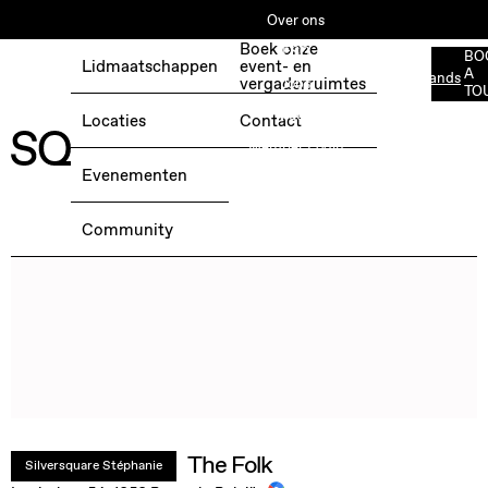
Over ons
Boek onze
ESG
BO
Lidmaatschappen
event- en
A
Nederlands
BOEK EEN GRATIS TESTDAG →
vergaderruimtes
Jobs
TO
Media
Locaties
Contact
Member Login
Evenementen
Community
The Folk
Silversquare Stéphanie