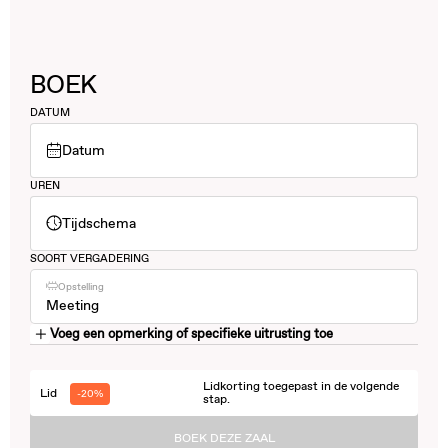
BOEK
DATUM
Datum
UREN
Tijdschema
SOORT VERGADERING
Opstelling
Meeting
Voeg een opmerking of specifieke uitrusting toe
Lidkorting toegepast in de volgende
Lid
-20%
stap.
BOEK DEZE ZAAL