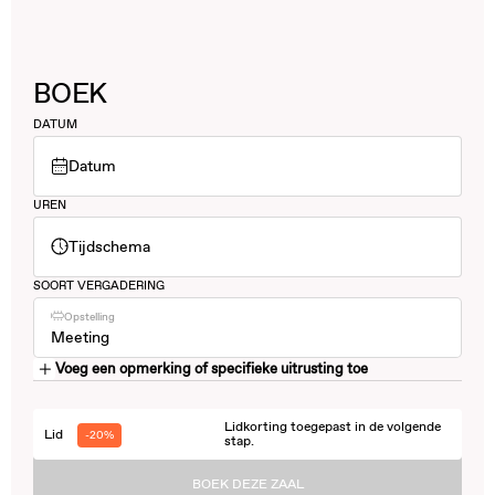
BOEK
DATUM
Datum
UREN
Tijdschema
SOORT VERGADERING
Opstelling
Meeting
Voeg een opmerking of specifieke uitrusting toe
Lidkorting toegepast in de volgende
Lid
-20%
stap.
BOEK DEZE ZAAL