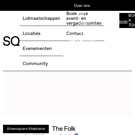
Over ons
Boek onze
ESG
BO
Lidmaatschappen
event- en
A
Nederlands
BOEK EEN GRATIS TESTDAG →
vergaderruimtes
Jobs
TO
Media
Locaties
Contact
Member Login
Evenementen
Community
The Folk
Silversquare Stéphanie