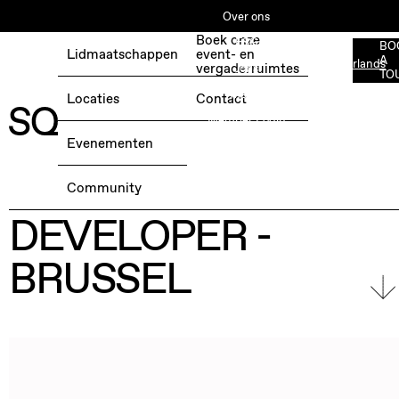
Over ons
Boek onze
ESG
BO
Lidmaatschappen
event- en
A
Nederlands
BOEK EEN GRATIS TESTDAG →
vergaderruimtes
Jobs
TO
Media
Locaties
Contact
Member Login
Evenementen
BUSINESS
Community
DEVELOPER -
BRUSSEL