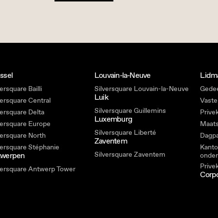
ssel
Louvain-la-Neuve
Lidm
ersquare Bailli
Silversquare Louvain-la-Neuve
Gedee
Luik
versquare Central
Vaste
Silversquare Guillemins
versquare Delta
Prive
Luxemburg
versquare Europe
Maats
Silversquare Liberté
versquare North
Dagp
Zaventem
versquare Stéphanie
Kanto
Silversquare Zaventem
twerpen
onde
Prive
versquare Antwerp Tower
Corpo