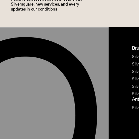
Silversquare, new services, and every
updates in our conditions
Bru
Silv
Sil
Sil
Sil
Sil
Sil
An
Sil