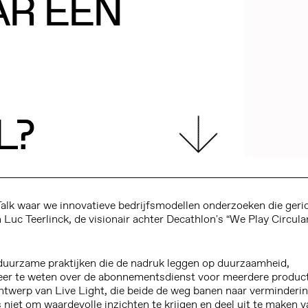
AR EEN
L?
alk waar we innovatieve bedrijfsmodellen onderzoeken die geri
uc Teerlinck, de visionair achter Decathlon's “We Play Circular
duurzame praktijken die de nadruk leggen op duurzaamheid,
meer te weten over de abonnementsdienst voor meerdere produc
ontwerp van Live Light, die beide de weg banen naar verminderi
 niet om waardevolle inzichten te krijgen en deel uit te maken v