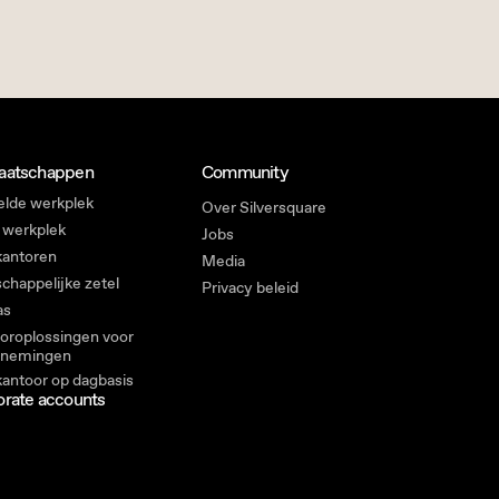
aatschappen
Community
lde werkplek
Over Silversquare
 werkplek
Jobs
kantoren
Media
chappelijke zetel
Privacy beleid
as
oroplossingen voor
rnemingen
kantoor op dagbasis
rate accounts