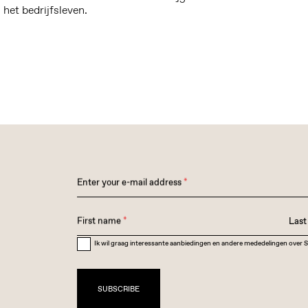
het bedrijfsleven.
Enter your e-mail address
*
First name
*
Las
Ik wil graag interessante aanbiedingen en andere mededelingen over 
SUBSCRIBE