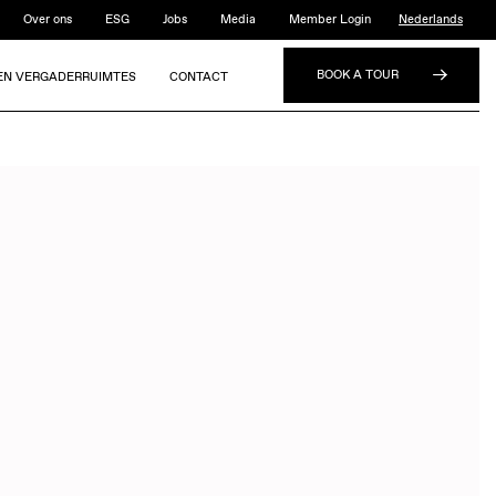
Over ons
ESG
Jobs
Media
Member Login
Nederlands
BOOK A TOUR
 EN VERGADERRUIMTES
CONTACT