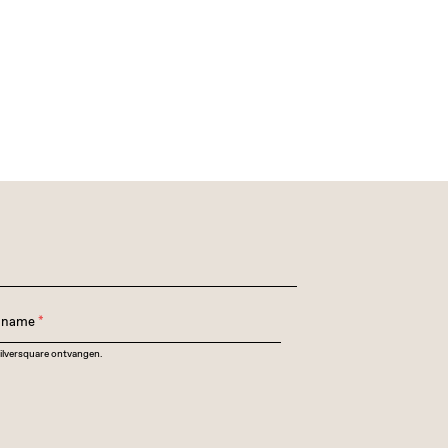
t name
*
Silversquare ontvangen.