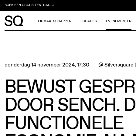
BOEK EEN GRATIS TESTDAG →
LIDMAATSCHAPPEN
LOCATIES
EVENEMENTEN
donderdag 14 november 2024, 17:30
@ Silversquare 
BEWUST GESPR
DOOR SENCH. 
FUNCTIONELE