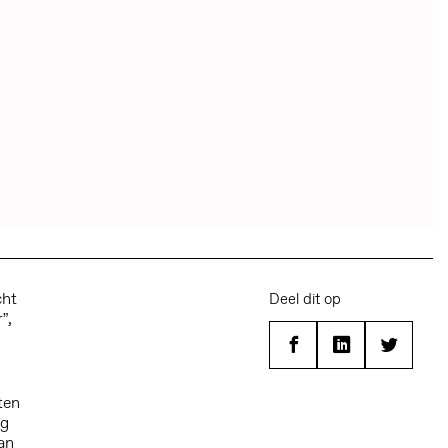
cht
Deel dit op
”,
Facebook
Linkedin
Twitter
ten
ng
an