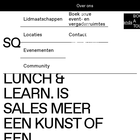
Over ons
Boek onze
ESG
BO
Lidmaatschappen
event- en
A
Nederlands
BOEK EEN GRATIS TESTDAG →
vergaderruimtes
Jobs
TO
Media
Locaties
Contact
Member Login
Evenementen
dinsdag 21 februari 2023, 11:00
@ Silversquare Louise
Community
LUNCH &
LEARN. IS
SALES MEER
EEN KUNST OF
EEN