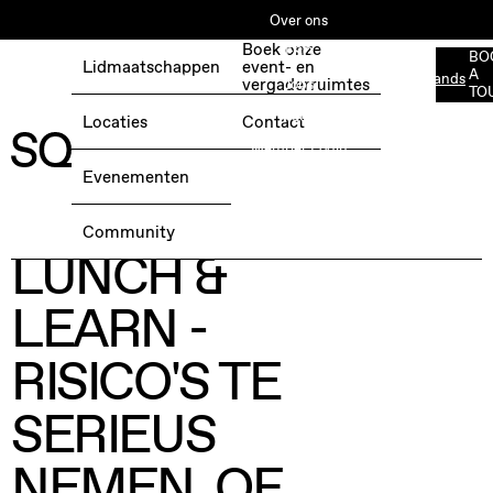
Over ons
Boek onze
ESG
BO
Lidmaatschappen
event- en
A
Nederlands
BOEK EEN GRATIS TESTDAG →
vergaderruimtes
Jobs
TO
Media
Locaties
Contact
Member Login
Evenementen
donderdag 28 september 2023, 10:30
@ Silversquare Stéphanie
Community
LUNCH &
LEARN -
RISICO'S TE
SERIEUS
NEMEN, OF