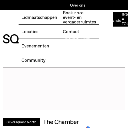
Over ons
Boek onze
ESG
BO
Lidmaatschappen
event- en
A
Nederlands
BOEK EEN GRATIS TESTDAG →
vergaderruimtes
Jobs
TO
Media
Locaties
Contact
Member Login
Evenementen
Community
The Chamber
Silversquare North