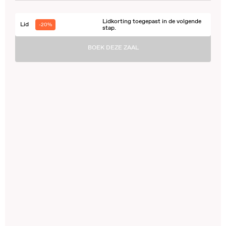
Lidkorting toegepast in de volgende
Lid
-20%
stap.
BOEK DEZE ZAAL